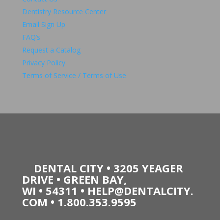
Dentistry Resource Center
Email Sign Up
FAQ’s
Request a Catalog
Privacy Policy
Terms of Service / Terms of Use
DENTAL CITY
•
3205 YEAGER
DRIVE
•
GREEN BAY,
WI
•
54311
•
HELP@DENTALCITY.
COM
•
1.800.353.9595