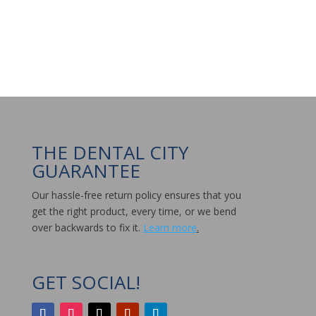
Facebook
Instagram
LinkedIn
Twitter
YouTube
THE DENTAL CITY
GUARANTEE
Our hassle-free return policy ensures that you
get the right product, every time, or we bend
over backwards to fix it.
Learn more
.
GET SOCIAL!