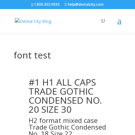
1.800.353.9595
help@dentalcity.com
font test
#1 H1 ALL CAPS
TRADE GOTHIC
CONDENSED NO.
20 SIZE 30
H2 format mixed case
Trade Gothic Condensed
No. 18 Size 22