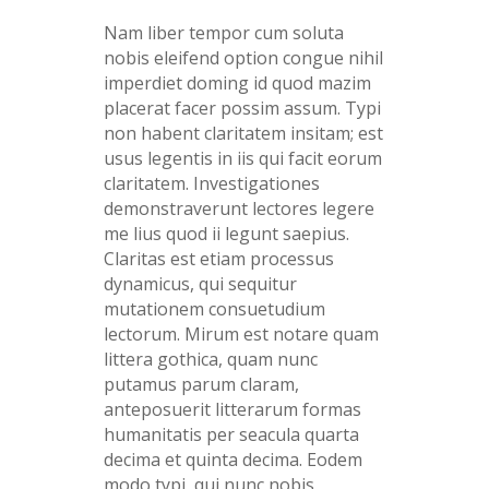
Nam liber tempor cum soluta
nobis eleifend option congue nihil
imperdiet doming id quod mazim
placerat facer possim assum. Typi
non habent claritatem insitam; est
usus legentis in iis qui facit eorum
claritatem. Investigationes
demonstraverunt lectores legere
me lius quod ii legunt saepius.
Claritas est etiam processus
dynamicus, qui sequitur
mutationem consuetudium
lectorum. Mirum est notare quam
littera gothica, quam nunc
putamus parum claram,
anteposuerit litterarum formas
humanitatis per seacula quarta
decima et quinta decima. Eodem
modo typi, qui nunc nobis